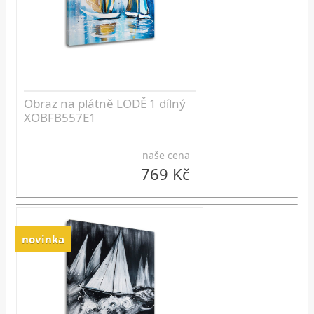
Obraz na plátně LODĚ 1 dílný
XOBFB557E1
naše cena
769 Kč
novinka