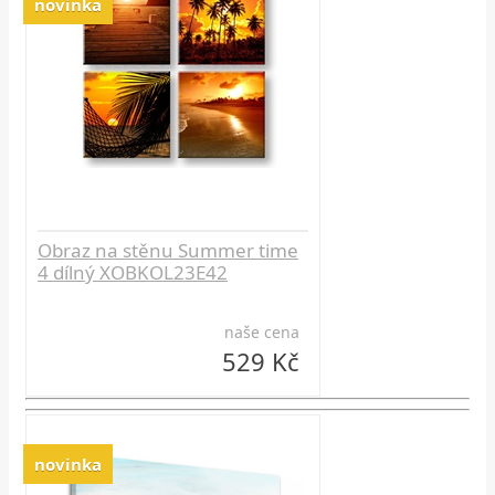
novinka
Obraz na stěnu Summer time
4 dílný XOBKOL23E42
naše cena
529 Kč
novinka