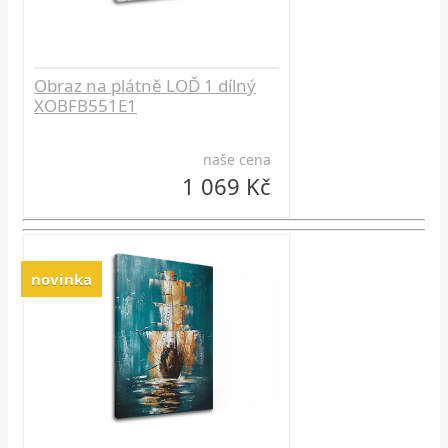
Obraz na plátně LOĎ 1 dílný
XOBFB551E1
naše cena
1 069 Kč
novinka