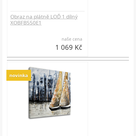
Obraz na plátně LOĎ 1 dílný
XOBFB550E1
naše cena
1 069 Kč
novinka