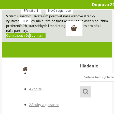
Doprava Z
Přihlášení
Nová registrace
S cílem usnadnit uživatelům používat naše webové stránky
využíváme cookies. Kliknutím na tlačítko "OK" souhlasíte s použitím
0 ks
preferenčních, statistických i marketingových cookies pro nás i
naše partnery.
Odmítnout vše
Souhlasím
Hľadanie
Akce %
Záruky a garance