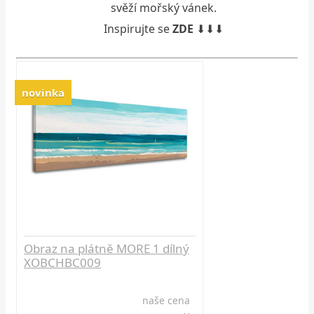
svěží mořský vánek.
Inspirujte se
ZDE
⬇⬇⬇
novinka
Obraz na plátně MORE 1 dílný
XOBCHBC009
naše cena