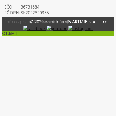
IČO:
36731684
IČ DPH:
SK2022320355
Info o zpracování osobních údajů
© 2020 e-shop family ARTMIE, spol. s r.o.
OTdiMT