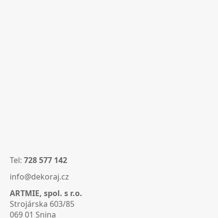
Tel:
728 577 142
info@dekoraj.cz
ARTMIE, spol. s r.o.
Strojárska 603/85
069 01 Snina