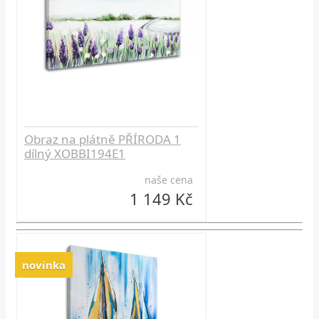
Obraz na plátně PŘÍRODA 1
dílný XOBBI194E1
naše cena
1 149 Kč
novinka