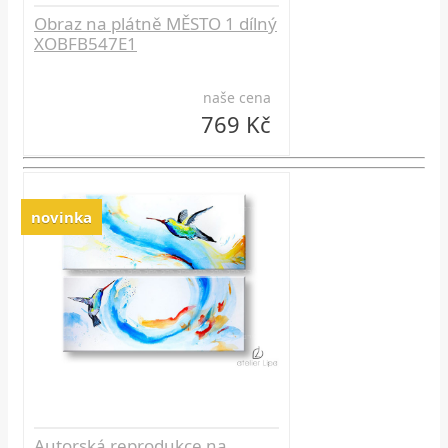
Obraz na plátně MĚSTO 1 dílný
XOBFB547E1
naše cena
769 Kč
novinka
Autorská reprodukce na