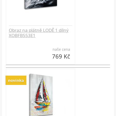
Obraz na plátně LODĚ 1 dílný
XOBFB553E1
naše cena
769 Kč
novinka